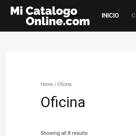
Skip
to
INICIO
C
content
Home
/ Oficina
Oficina
Showing all 8 results