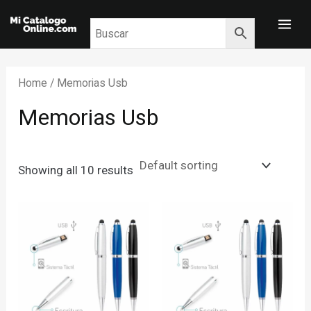
Skip
MA
to
ME
content
Home
/ Memorias Usb
Memorias Usb
Showing all 10 results